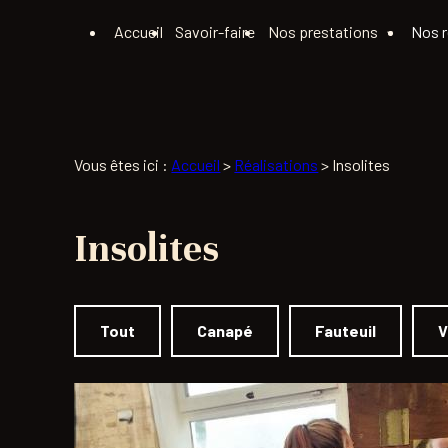
Panneau de gestion des cookies
Accueil
Savoir-faire
Nos prestations
Nos r
Vous êtes ici :
Accueil
>
Réalisations
>
Insolites
Insolites
Tout
Canapé
Fauteuil
V