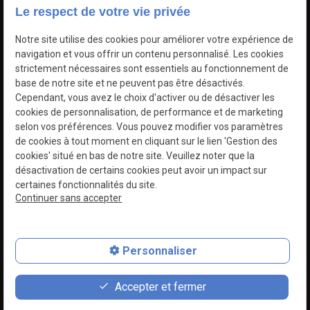
Le respect de votre vie privée
Notre site utilise des cookies pour améliorer votre expérience de
navigation et vous offrir un contenu personnalisé. Les cookies
strictement nécessaires sont essentiels au fonctionnement de
base de notre site et ne peuvent pas être désactivés.
Cependant, vous avez le choix d'activer ou de désactiver les
cookies de personnalisation, de performance et de marketing
selon vos préférences. Vous pouvez modifier vos paramètres
de cookies à tout moment en cliquant sur le lien 'Gestion des
06 61 74 71 73
cookies' situé en bas de notre site. Veuillez noter que la
désactivation de certains cookies peut avoir un impact sur
certaines fonctionnalités du site.
Continuer sans accepter
Personnaliser
contact_page
phone
Siret :
85372413600017
Mentions légales
Accepter et fermer
Devis
06 61 74 71 73
Whatsapp