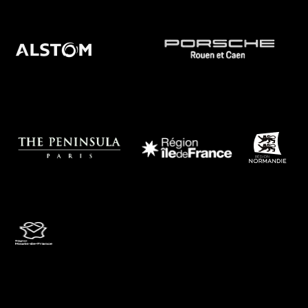
Panneau de gestion des cookies
Vous êtes ici :
Accueil
>
Réalisations
>
Canapé
Canapé