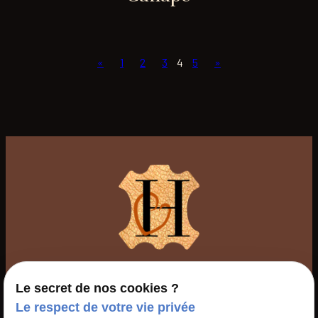
«
1
2
3
4
5
»
06 61 74 71 73
Le secret de nos cookies ?
Le respect de votre vie privée