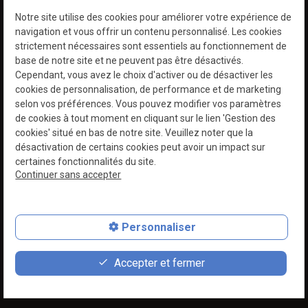
Notre site utilise des cookies pour améliorer votre expérience de
navigation et vous offrir un contenu personnalisé. Les cookies
strictement nécessaires sont essentiels au fonctionnement de
base de notre site et ne peuvent pas être désactivés.
Cependant, vous avez le choix d'activer ou de désactiver les
cookies de personnalisation, de performance et de marketing
Siret :
85372413600017
Mentions légales
selon vos préférences. Vous pouvez modifier vos paramètres
de cookies à tout moment en cliquant sur le lien 'Gestion des
Politique de
Gestion
cookies' situé en bas de notre site. Veuillez noter que la
confidentialité
des
désactivation de certains cookies peut avoir un impact sur
cookies
certaines fonctionnalités du site.
Continuer sans accepter
Plan du site
Personnaliser
contact_page
phone
Accepter et fermer
Devis
06 61 74 71 73
Whatsapp